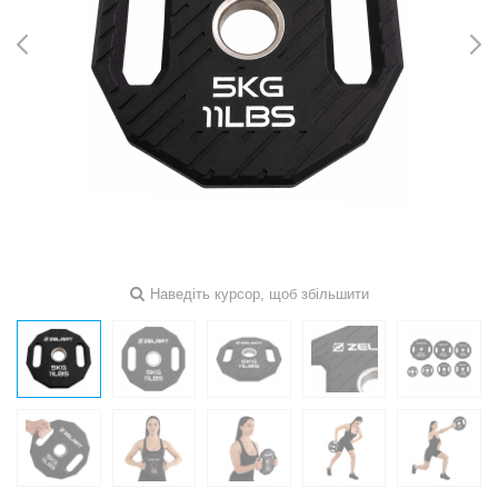
Наведіть курсор, щоб збільшити