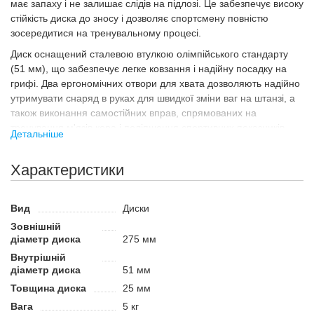
має запаху і не залишає слідів на підлозі. Це забезпечує високу
стійкість диска до зносу і дозволяє спортсмену повністю
зосередитися на тренувальному процесі.
Диск оснащений сталевою втулкою олімпійського стандарту
(51 мм), що забезпечує легке ковзання і надійну посадку на
грифі. Два ергономічних отвори для хвата дозволяють надійно
утримувати снаряд в руках для швидкої зміни ваг на штанзі, а
також виконання самостійних вправ, спрямованих на
тренування м'язів кора і поліпшення спортивних показників.
Детальніше
Призначення
Характеристики
Призначений для виконання функціональних і базових силових
вправ, в яких дозволяє точно регулювати вагу і плавно
збільшувати навантаження. Завдяки двом отворам для хвата
Вид
Диски
диск також ефективний як окремий обважнювач: з ним зручно
Зовнішній
виконувати махи на дельти, скручування на прес, вправи для
діаметр диска
275 мм
розвитку м'язів кора, гнучкості й балансу.
Внутрішній
Переваги:
діаметр диска
51 мм
Зручні отвори для захвату дозволяють використовувати
Товщина диска
25 мм
диск як тренажер для функціонального тренінгу.
Вага
5 кг
Покриття з TPU не має запаху, стійке до зносу і