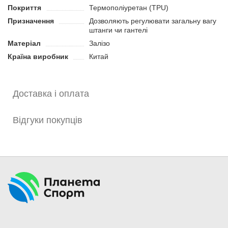
Покриття
Термополіуретан (TPU)
деформацій.
Диск сумісний з олімпійськими грифами та гантелями
Призначення
Дозволяють регулювати загальну вагу
штанги чи гантелі
діаметром 50-51 мм.
Матеріал
Залізо
Країна виробник
Китай
Доставка і оплата
Відгуки покупців