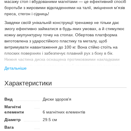
масажу стоп і вбудованими магнітами — це ефективний спосіб
боротьби з жировими відкладеннями на талії, зміцнення м'язів
преса, стегон і сідниць!
Завдяки своїй унікальній конструкції тренажер не тільки дає
змогу ефективно займатися в будь-яких умовах, а й стимулює
кожну акупунктурну точку на стопах. Обертова платформа
виготовлена з ударостійкого пластику та металу, щоб
витримувати навантаження до 100 кг. Вона стійко стоїть на
плоских поверхнях і забезпечує плавний рух з боку в бік.
Нижня частина диска оснащена протиковзкими накладками
для максимального зчеплення, щоб спортсмен міг повністю
Детальніше
зосередиться на виконанні вправи.
Шість вбудованих магнітів позитивно впливають на організм і
Характеристики
сприяють швидшому відновленню після тренування. Вони
покращують кровопостачання тканин, допомагають
підтримувати м'язи в тонусі та знижують інтенсивність
Вид
Диски здоров'я
больових відчуттів.
Магнітні
елементи
6 магнітних елементів
Призначення
Діаметр
29.5 см
Тренування з диском здоров'я роблять талію стрункішою,
Вага
надають форму стегнам і сідницям, і дають змогу якісно