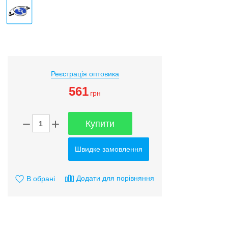
Реєстрація оптовика
561
грн
Купити
Швидке замовлення
Додати для порівняння
В обрані