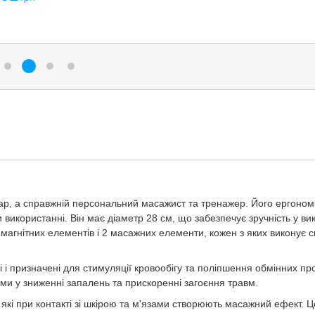
209
220
грн
грн
770
Купити
грн
нтар, а справжній персональний масажист та тренажер. Його ергоно
використанні. Він має діаметр 28 см, що забезпечує зручність у ви
8 магнітних елементів і 2 масажних елементи, кожен з яких виконує 
 і призначені для стимуляції кровообігу та поліпшення обмінних про
ями у зниженні запалень та прискоренні загоєння травм.
 які при контакті зі шкірою та м'язами створюють масажний ефект. 