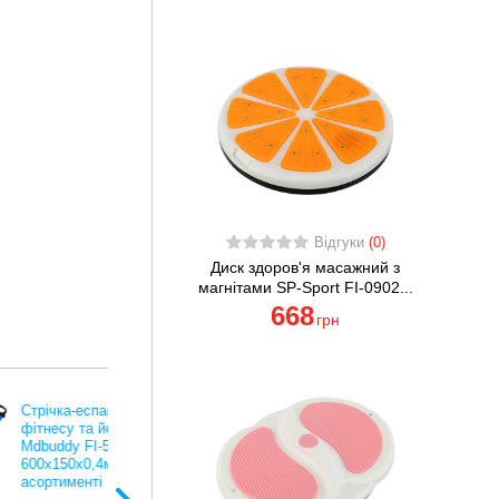
Відгуки
(0)
Диск здоров'я масажний з
магнітами SP-Sport FI-0902...
668
грн
Диск здоров'я масажний з
магнітами та еспандерам
Грація SP-Sport FI-5673 2
кольори в асортименті
561
грн