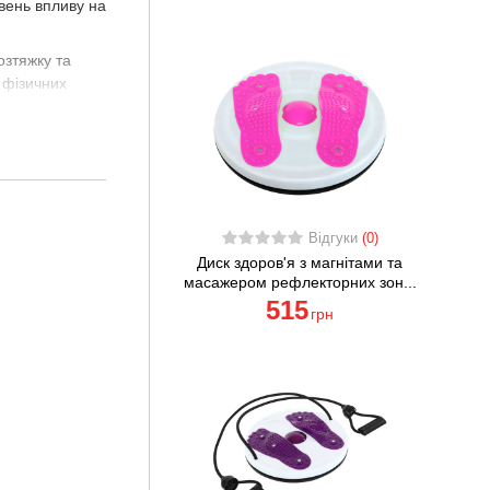
івень впливу на
озтяжку та
 фізичних
під час занять
истання в
Відгуки
(0)
Диск здоров'я з магнітами та
масажером рефлекторних зон...
515
грн