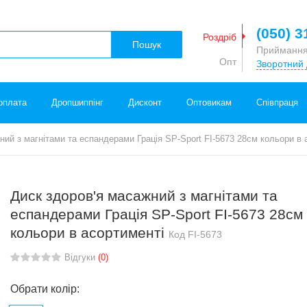
(050) 3
Роздріб
Пошук
Приймання
Опт
Зворотний 
оплата
Дропшиппінг
Дисконт
Оптовикам
Співпраця
ний з магнітами та еспандерами Грація SP-Sport FI-5673 28см кольори в 
Диск здоров'я масажний з магнітами та
еспандерами Грація SP-Sport FI-5673 28см
кольори в асортименті
Код
FI-5673
Відгуки
(0)
Обрати колір: