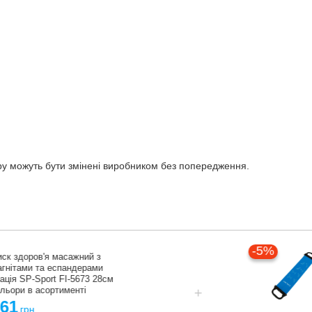
ару можуть бути змінені виробником без попередження.
-5%
Стрічка-еспандер еластична для
фітнесу та йоги з ручками
Mdbuddy FI-5438 розмір
600x150x0,4мм кольори в
асортименті