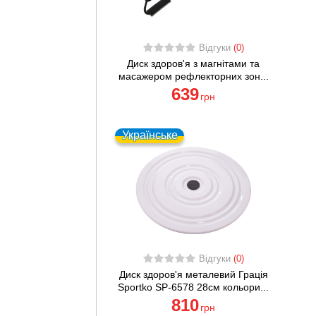
Відгуки
(0)
Диск здоров'я з магнітами та
масажером рефлекторних зон...
639
грн
Українське
Відгуки
(0)
Диск здоров'я металевий Грація
Sportko SP-6578 28см кольори...
810
грн