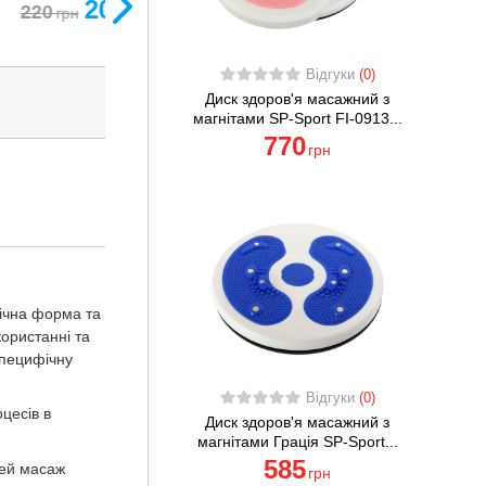
Відгуки
(0)
Диск здоров'я масажний з
 комплект
магнітами SP-Sport FI-0913...
770
грн
мічна форма та
користанні та
специфічну
Відгуки
(0)
цесів в
Диск здоров'я масажний з
магнітами Грація SP-Sport...
585
Цей масаж
грн