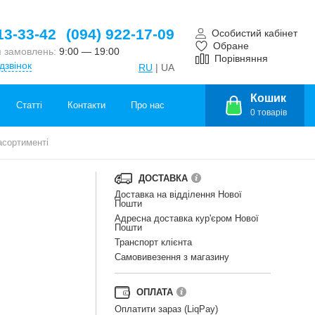
13-33-42
(094) 922-17-09
Особистий кабінет
Обране
 замовлень:
9:00 — 19:00
Порівняння
дзвінок
RU
| UA
Кошик
Статті
Контакти
Про нас
0
товарів
асортименті
ДОСТАВКА
Доставка на відділення Нової
Пошти
Адресна доставка кур'єром Нової
Пошти
Транспорт клієнта
Самовивезення з магазину
ОПЛАТА
Оплатити зараз (LiqPay)