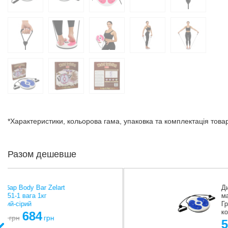
*Характеристики, кольорова гама, упаковка та комплектація тов
Разом дешевше
Диск здоров'я масажний з
магнітами та еспандерами
Грація SP-Sport FI-5673 28см
кольори в асортименті
561
грн