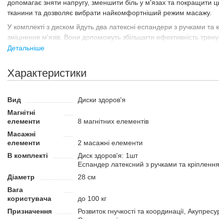
допомагає зняти напругу, зменшити біль у м'язах та покращити ци
тканини та дозволяє вибрати найкомфортніший режим масажу.
У комплекті з диском йдуть два латексні еспандери з ручками та 
зміцнення м'язів. Вони допоможуть збільшити ефективність трену
навантажень.
Детальніше
Призначення
Характеристики
Диск здоров'я призначений для покращення загального стану здор
спортом. Сприяє зміцненню м'язів, покращенню циркуляції крові 
домашніх умовах, на тренуваннях та в реабілітаційних програмах
Вид
Диски здоров'я
Переваги:
Магнітні
елементи
8 магнітних елементів
Розрахований на користувачів вагою до 100 кг, що робить йо
Розмір та конструкція забезпечують комфортне застосування т
Масажні
Простий в експлуатації та не вимагає спеціальної підготовки 
елементи
2 масажні елементи
В комплекті
Диск здоров'я: 1шт
Еспандер латексний з ручками та кріпленн
Діаметр
28 см
Вага
користувача
до 100 кг
Призначення
Розвиток гнучкості та координації, Акупресур