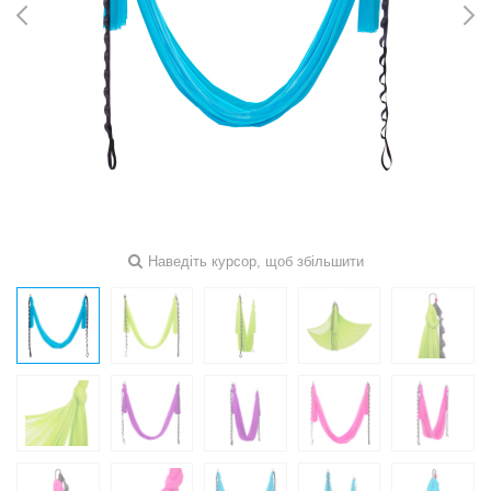
Наведіть курсор, щоб збільшити