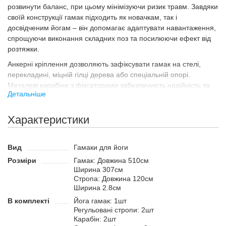
розвинути баланс, при цьому мінімізуючи ризик травм. Завдяки
своїй конструкції гамак підходить як новачкам, так і
досвідченим йогам – він допомагає адаптувати навантаження,
спрощуючи виконання складних поз та посилюючи ефект від
розтяжки.
Анкерні кріплення дозволяють зафіксувати гамак на стелі,
перекладині, міцній гілці дерева або спеціальній опорі.
Металеві карабіни з фіксаторами забезпечують надійність та
Детальніше
безпеку, а нейлонові стропи з 13 петлями дають можливість
регулювати висоту підвісу під індивідуальні уподобання.
Характеристики
Матеріал гамака – міцний та еластичний поліестер, який має
високу повітропроникність. Тканина зручно обволікає тіло,
м'яко підтримуючи його під час виконання вправ. Поліестер не
Вид
Гамаки для йоги
розтягується з часом і не втрачає форму навіть при регулярних
Розміри
Гамак: Довжина 510см
інтенсивних тренуваннях.
Ширина 307см
Призначення
Стропа: Довжина 120см
Ширина 2.8см
Гамак для йоги SP-Planeta Antigravity Yoga DH6026 – це
універсальний інструмент для занять аеро-йогою, стретчингом
В комплекті
Йога гамак: 1шт
Регульовані стропи: 2шт
та фітнесом, який відкриває нові грані тренувального процесу.
Карабін: 2шт
Він підходить як для професійних студій, так і для домашніх