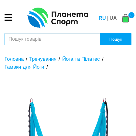
0
RU
| UA
Пошук
Головна
Тренування
Йога та Пілатес
Гамаки для Йоги