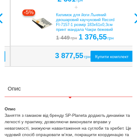
грн
-5%
Килимок для йоги Льняний
двошаровий каучуковий Record
FI-7157-1 розмір 183x61x0,3см
принт мандала Чакри бежевий
1 376,55
1 449
грн
грн
3 877,55
Купити комплект
грн
Опис
Опис
Заняття з гамаком від бренду SP-Planeta додають динаміки та
легкості у практику, дозволяючи виконувати вправи у
невагомості, знижуючи навантаження на суглоби та хребет. Це
чудовий спосіб опрацювати м'язи, покращити координацію та