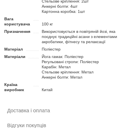
Стельове кріплення: 2шт
занять, допомагаючи поглиблювати асани, покращувати
Анкерні болти: 4шт
гнучкість та освоювати елементи повітряної йоги.
Картонна коробка: 1шт
Переваги:
Вага
користувача
100 кг
Представлений в декількох кольорах, що дозволяє
Призначення
Використовується в повітряній йозі, яка
підібрати відтінок під стиль вашої студії або особисті
поєднує традиційні асани з елементами
уподобання.
акробатики, фітнесу та релаксації
Компактний та легкий – зручно брати із собою на
Матеріал
Поліестер
тренування та відпочинок.
Матеріал простий у догляді – його можна прати, він
Матеріали
Йога гамак: Поліестер
швидко сохне і не потребує складного обслуговування.
Регульовані стропи: Поліестер
Карабін: Метал
Стельове кріплення: Метал
Анкерні болти: Метал
Країна
виробник
Китай
Доставка і оплата
Відгуки покупців