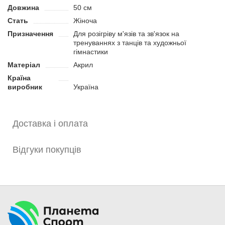
розігрітому стані.
Довжина
50 см
Стать
Жіноча
Використання спеціальної екіпіровки знижує ризик розтягнень,
вивихів та інших спортивних травм. Використовувати гетри
Призначення
Для розігріву м'язів та зв'язок на
тренуваннях з танців та художньої
можна під час занять танцями, хореографією, гімнастикою або
гімнастики
чирлідингом.
Матеріал
Акрил
Переваги:
Країна
Не потрібно вибирати за розміром.
виробник
Україна
Попереджають травми і розтягнення під час занять
спортом.
Не обмежують рухів і мають привабливий вигляд.
Доставка і оплата
Відгуки покупців