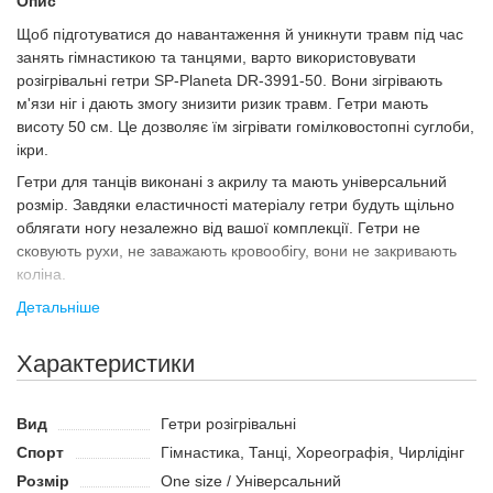
Опис
Щоб підготуватися до навантаження й уникнути травм під час
занять гімнастикою та танцями, варто використовувати
розігрівальні гетри SP-Planeta DR-3991-50. Вони зігрівають
м'язи ніг і дають змогу знизити ризик травм. Гетри мають
висоту 50 см. Це дозволяє їм зігрівати гомілковостопні суглоби,
ікри.
Гетри для танців виконані з акрилу та мають універсальний
розмір. Завдяки еластичності матеріалу гетри будуть щільно
облягати ногу незалежно від вашої комплекції. Гетри не
сковують рухи, не заважають кровообігу, вони не закривають
коліна.
Конструкція екіпірування передбачає відкриті п'яти та
Детальніше
шкарпетки. Це дозволяє використовувати під час тренування
чешки або інше спеціальне взуття.
Характеристики
Призначення
Якісний розігрів дуже важливий в хореографії, адже це
Вид
Гетри розігрівальні
безпосередньо впливає на гнучкість м'язів. Ви можете одягати
Спорт
Гімнастика, Танці, Хореографія, Чирлідінг
гетри перед початком виступу або тренування. Вони
Розмір
One size / Універсальний
зберігатимуть тепло тіла і підтримуватимуть м'язи та зв'язки в