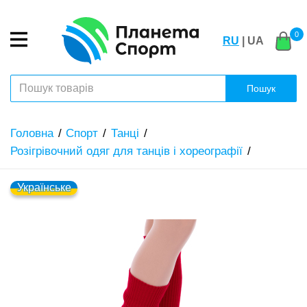
0
RU
| UA
Пошук
Головна
Спорт
Танці
Розігрівочний одяг для танців і хореографії
Українське