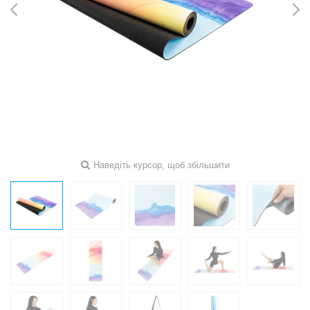
Наведіть курсор, щоб збільшити