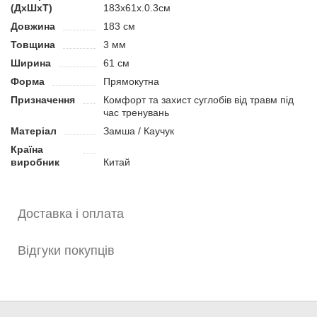
(ДхШхТ)
183x61x.0.3см
або фітнесом.
Довжина
183 см
Переваги:
Товщина
3 мм
Захищає суглоби від надмірного навантаження та
Ширина
61 см
дискомфорту під час занять спортом.
Форма
Прямокутна
Підходить для йоги, пілатесу, фітнесу, розтяжки.
Каучук не ковзає на гладких поверхнях.
Призначення
Комфорт та захист суглобів від травм під
час тренувань
Матеріал
Замша / Каучук
Країна
виробник
Китай
Доставка і оплата
Відгуки покупців