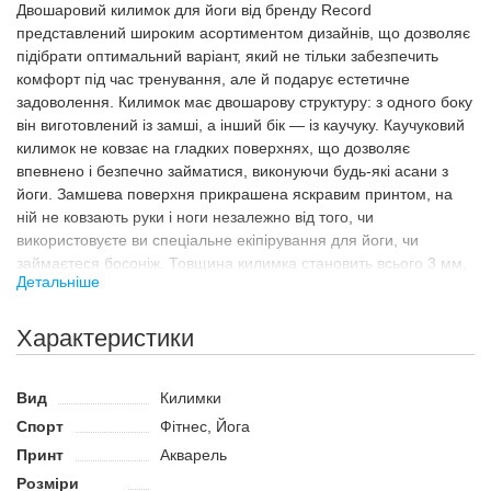
Двошаровий килимок для йоги від бренду Record
представлений широким асортиментом дизайнів, що дозволяє
підібрати оптимальний варіант, який не тільки забезпечить
комфорт під час тренування, але й подарує естетичне
задоволення. Килимок має двошарову структуру: з одного боку
він виготовлений із замші, а інший бік — із каучуку. Каучуковий
килимок не ковзає на гладких поверхнях, що дозволяє
впевнено і безпечно займатися, виконуючи будь-які асани з
йоги. Замшева поверхня прикрашена яскравим принтом, на
ній не ковзають руки і ноги незалежно від того, чи
використовуєте ви спеціальне екіпірування для йоги, чи
займаєтеся босоніж. Товщина килимка становить всього 3 мм,
Детальніше
що робить його дуже легким. Довжина килимка стандартна,
становить 183 см, він підходить для більшості користувачів
середнього зросту.
Характеристики
Призначення
Двошаровий килимок дуже зручно використовувати для занять
Вид
Килимки
йогою. Незважаючи на мінімальну товщину, такий килимок
Спорт
Фітнес, Йога
забезпечує необхідний комфорт і зменшує навантаження на
Принт
Акварель
суглоби під час виконання вправ у положенні лежачи. Килимок
Розміри
можна використовувати для розтяжки, занять йогою, пілатесом