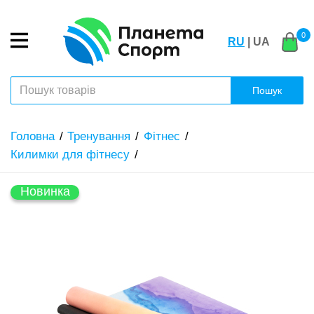
0
RU
| UA
Пошук
Головна
Тренування
Фітнес
Килимки для фітнесу
Новинка