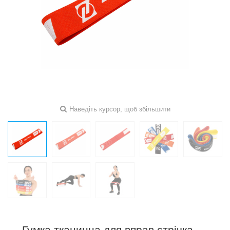
Наведіть курсор, щоб збільшити
Гумка тканинна для вправ стрічка