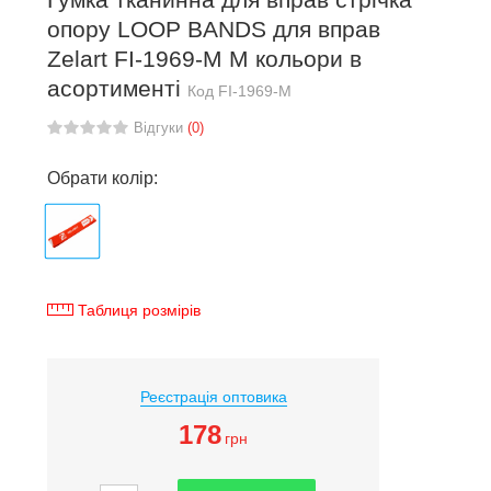
опору LOOP BANDS для вправ
Zelart FI-1969-M M кольори в
асортименті
Код
FI-1969-M
Відгуки
(0)
Обрати колір:
Таблиця розмірів
Реєстрація оптовика
178
грн