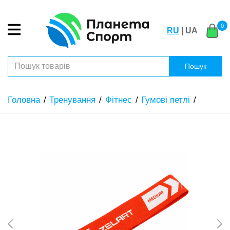
0
RU
| UA
Пошук
Головна
Тренування
Фітнес
Гумові петлі