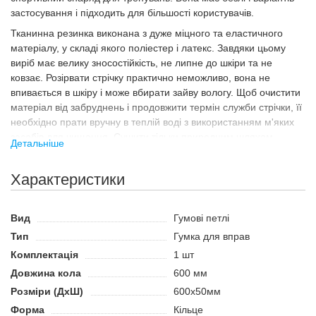
застосування і підходить для більшості користувачів.
Тканинна резинка виконана з дуже міцного та еластичного
матеріалу, у складі якого поліестер і латекс. Завдяки цьому
виріб має велику зносостійкість, не липне до шкіри та не
ковзає. Розірвати стрічку практично неможливо, вона не
впивається в шкіру і може вбирати зайву вологу. Щоб очистити
матеріал від забруднень і продовжити термін служби стрічки, її
необхідно прати вручну в теплій воді з використанням м'яких
засобів для чищення. Сушити тільки природним шляхом.
Детальніше
Призначення
Характеристики
Стрічку опору підходить для розігріву м'язів перед основним
тренуванням в залі, розтяжки, відновлювальних тренувань і в
якості основного тренування. Компактну стрічку можна
Вид
Гумові петлі
використовувати вдома, брати з собою на пробіжку або в
Тип
Гумка для вправ
поїздку. Широкий спектр доступних вправ дає змогу тренувати
м'язи рук, ніг, сідниць, спини, грудей і преса без обважнювачів і
Комплектація
1 шт
додаткового обладнання.
Довжина кола
600 мм
Переваги:
Розміри (ДхШ)
600х50мм
Тканинна резинка не липне до шкіри й не ковзає.
Форма
Кільце