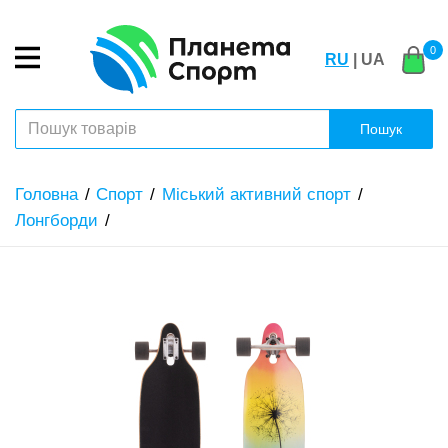
0
RU
| UA
Пошук
Головна
Спорт
Міський активний спорт
Лонгборди