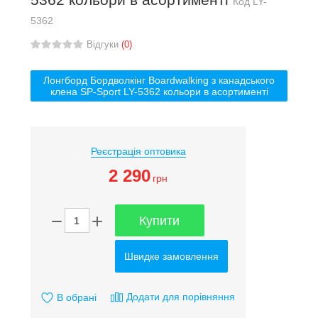
Код
LY-
5362
Відгуки
(0)
Лонгборд Бордволкінг Boardwalking з канадського
клена SP-Sport LY-5362 кольори в асортименті
Реєстрація оптовика
2 290
грн
Купити
Швидке замовлення
Додати для порівняння
В обрані