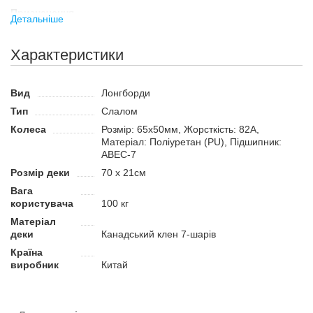
Призначення
Детальніше
Лонгборд слалом має особливу форму, яка дозволяє
користувачеві легко долати перешкоди. Це цікаве проведення
Характеристики
часу, яке дозволяє розвивати координацію рухів, швидкість
реакції і відмінно володіти своїм тілом. Лонгборд підійде для
катання на різних покриттях. Завдяки формі коліс, він не
Вид
Лонгборди
схильний до бічного ковзання.
Тип
Слалом
Переваги:
Колеса
Розмір: 65x50мм, Жорсткість: 82А,
Матеріал: Поліуретан (PU), Підшипник:
Точні підшипники АВЕС-7.
ABEC-7
Підвіска дозволяє легко змінювати напрямок руху для
Розмір деки
70 x 21см
об'їзду перешкод.
Вага
Якісна дека з канадського клена.
користувача
100 кг
Матеріал
деки
Канадський клен 7-шарів
Країна
виробник
Китай