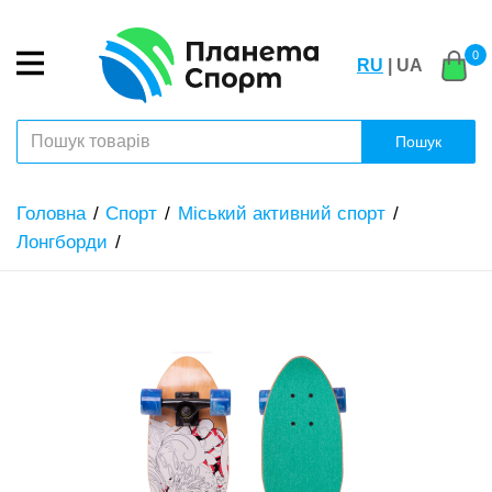
0
RU
| UA
Пошук
Головна
Спорт
Міський активний спорт
Лонгборди