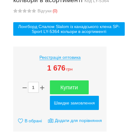
Код
LY-5364
Відгуки
(0)
Лонгборд Слалом Slalom із канадського клена SP-
Sport LY-5364 кольори в асортименті
Реєстрація оптовика
1 676
грн
Купити
Швидке замовлення
Додати для порівняння
В обрані