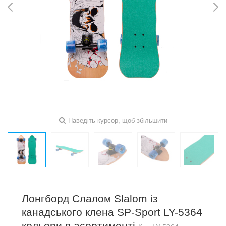
Наведіть курсор, щоб збільшити
Лонгборд Слалом Slalom із
канадського клена SP-Sport LY-5364
кольори в асортименті