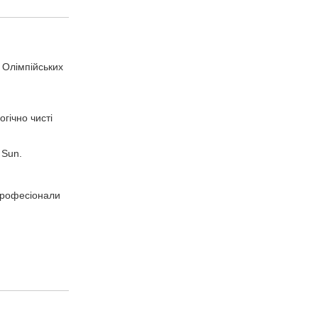
 Олімпійських
гічно чисті
 Sun.
 професіонали