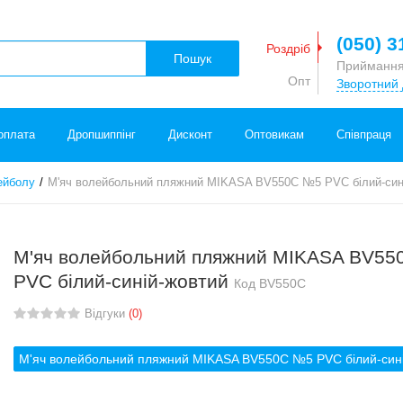
(050) 3
Роздріб
Пошук
Приймання
Опт
Зворотний 
оплата
Дропшиппінг
Дисконт
Оптовикам
Співпраця
ейболу
М'яч волейбольний пляжний MIKASA BV550C №5 PVC білий-син
М'яч волейбольний пляжний MIKASA BV5
PVC білий-синій-жовтий
Код
BV550C
Відгуки
(0)
М'яч волейбольний пляжний MIKASA BV550C №5 PVC білий-син