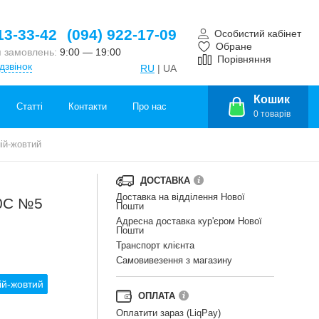
13-33-42
(094) 922-17-09
Особистий кабінет
Обране
 замовлень:
9:00 — 19:00
Порівняння
дзвінок
RU
| UA
Кошик
Статті
Контакти
Про нас
0
товарів
ій-жовтий
ДОСТАВКА
Доставка на відділення Нової
50C №5
Пошти
Адресна доставка кур'єром Нової
Пошти
Транспорт клієнта
Самовивезення з магазину
ій-жовтий
ОПЛАТА
Оплатити зараз (LiqPay)