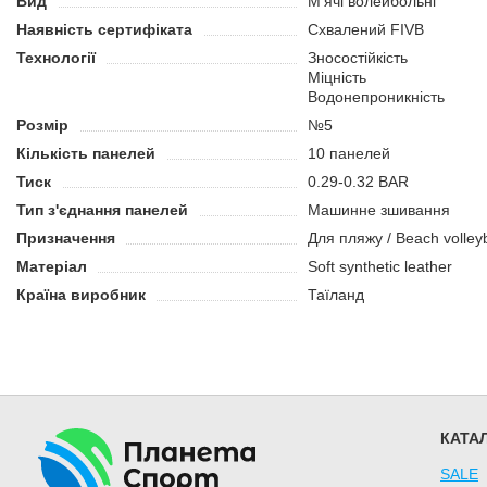
Вид
М'ячі волейбольні
Наявність сертифіката
Схвалений FIVB
Технології
Зносостійкість
Міцність
Водонепроникність
Розмір
№5
Кількість панелей
10 панелей
Тиск
0.29-0.32 BAR
Тип з'єднання панелей
Машинне зшивання
Призначення
Для пляжу / Beach volleyb
Матеріал
Soft synthetic leather
Країна виробник
Таїланд
КАТА
SALE