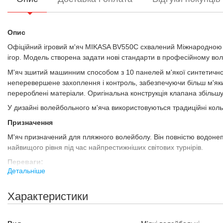
Опис
Офіційний ігровий м'яч MIKASA BV550C схвалений Міжнародною 
ігор. Модель створена задати нові стандарти в професійному во
М'яч зшитий машинним способом з 10 панелей м'якої синтетичної
неперевершене захоплення і контроль, забезпечуючи більш м'яки
перероблені матеріали. Оригінальна конструкція клапана збільшує
У дизайні волейбольного м'яча використовуються традиційні кольо
Призначення
М'яч призначений для пляжного волейболу. Він повністю водонеп
найвищого рівня під час найпрестижніших світових турнірів.
Переваги:
Детальніше
Матеріал Soft synthetic leather і технологія TwinSTlock від Mi
Схвалений Міжнародною федерацією волейболу FIVB (з відп
Характеристики
Водонепроникний м'яч виготовлений спеціально для гри на п