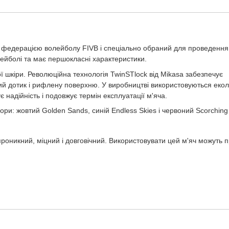
федерацією волейболу FIVB і спеціально обраний для проведення
лейболі та має першокласні характеристики.
 шкіри. Революційна технологія TwinSTlock від Mikasa забезпечує
й дотик і рифлену поверхню. У виробництві використовуються еколо
 надійність і подовжує термін експлуатації м'яча.
ри: жовтий Golden Sands, синій Endless Skies і червоний Scorching
роникний, міцний і довговічний. Використовувати цей м'яч можуть
kasa.
овідним знаком на покришці).
ляжі.