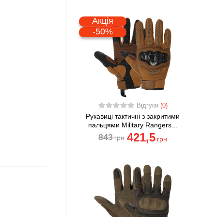
Акція
-50%
Відгуки
(0)
Рукавиці тактичні з закритими
пальцями Military Rangers...
421
,5
843
грн
грн