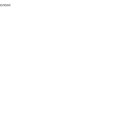
олоні