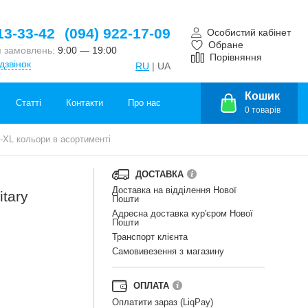
13-33-42
(094) 922-17-09
Особистий кабінет
Обране
 замовлень:
9:00 — 19:00
Порівняння
дзвінок
RU
| UA
Кошик
Статті
Контакти
Про нас
0
товарів
M-XL кольори в асортименті
ДОСТАВКА
Доставка на відділення Нової
itary
Пошти
Адресна доставка кур'єром Нової
Пошти
Транспорт клієнта
Самовивезення з магазину
ОПЛАТА
Оплатити зараз (LiqPay)