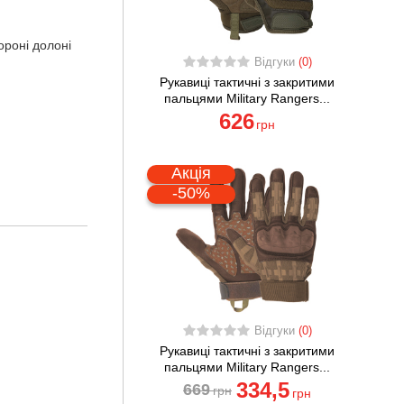
ороні долоні
Відгуки
(0)
Рукавиці тактичні з закритими
пальцями Military Rangers...
626
грн
Акція
-50%
Відгуки
(0)
Рукавиці тактичні з закритими
пальцями Military Rangers...
334
,5
669
грн
грн