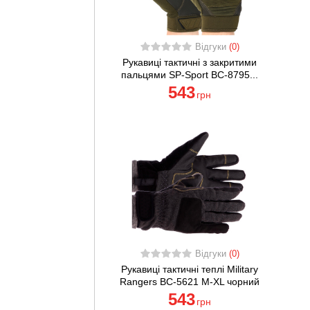
Відгуки
(0)
Рукавиці тактичні з закритими
пальцями SP-Sport BC-8795...
543
грн
Відгуки
(0)
Рукавиці тактичні теплі Military
Rangers BC-5621 M-XL чорний
543
грн