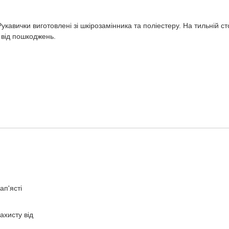
Рукавички виготовлені зі шкірозамінника та поліестеру. На тильній ст
 від пошкоджень.
ап'ясті
ахисту від