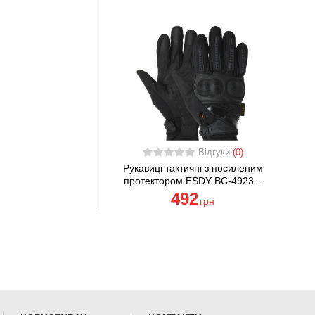
Відгуки
(0)
Рукавиці тактичні з посиленим
протектором ESDY BC-4923...
492
грн