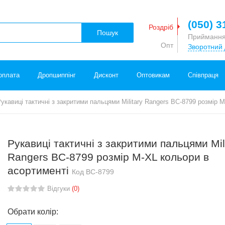
(050) 3
Роздріб
Пошук
Приймання
Опт
Зворотний 
оплата
Дропшиппінг
Дисконт
Оптовикам
Співпраця
укавиці тактичні з закритими пальцями Military Rangers BC-8799 розмір 
Рукавиці тактичні з закритими пальцями Mil
Rangers BC-8799 розмір M-XL кольори в
асортименті
Код
BC-8799
Відгуки
(0)
Обрати колір: