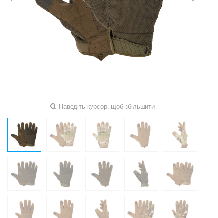
Наведіть курсор, щоб збільшити