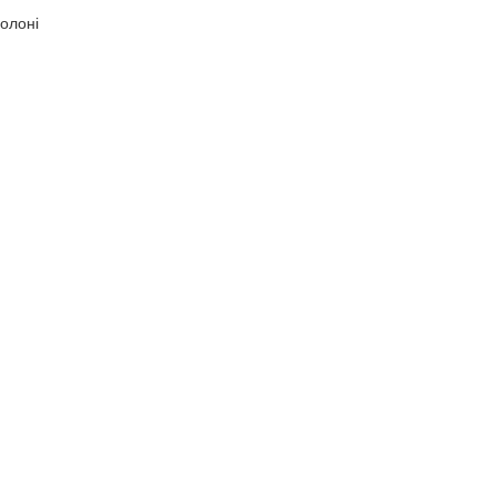
олоні