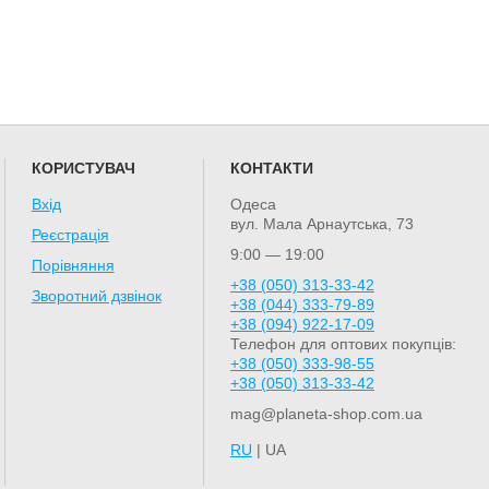
КОРИСТУВАЧ
КОНТАКТИ
Вхід
Одеса
вул. Мала Арнаутська, 73
Реєстрація
9:00 — 19:00
Порівняння
+38 (050) 313-33-42
Зворотний дзвінок
+38 (044) 333-79-89
+38 (094) 922-17-09
Телефон для оптових покупців:
+38 (050) 333-98-55
+38 (050) 313-33-42
mag@planeta-shop.com.ua
RU
| UA