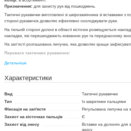
Колір:
в асортименті.
Призначення:
для захисту рук від пошкоджень.
Тактичні рукавички виготовлені зі шкірозамінника зі вставками з 
стороні рукавичок дозволяє ефективно охолоджувати руки.
На тильній стороні долоні в області кісточок розміщуються наклад
накладки, які перешкоджають ковзанню рук та передчасному знос
На зап'ясті розташована липучка, яка дозволяє краще зафіксувати 
Переваги тактичних рукавичок:
Захисні накладки на кісточках пальців.
Детальніше
Протиковзне покриття на долонях.
Характеристики
Вид
Тактичні рукавички
Тип
Із закритими пальцями
Фіксація на зап'ястя
Регульована липучка на з
Захист на кісточках пальців
Є
Захист від зносу
Вставки на долонях для з
зносу