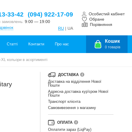
13-33-42
(094) 922-17-09
Особистий кабінет
Обране
 замовлень:
9:00 — 19:00
Порівняння
дзвінок
RU
| UA
Кошик
Статті
Контакти
Про нас
0
товарів
M-XL кольори в асортименті
ДОСТАВКА
Доставка на відділення Нової
itary
Пошти
Адресна доставка кур'єром Нової
Пошти
Транспорт клієнта
Самовивезення з магазину
ОПЛАТА
Оплатити зараз (LiqPay)