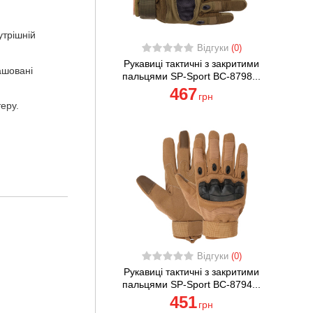
утрішній
Відгуки
(0)
Рукавиці тактичні з закритими
ашовані
пальцями SP-Sport BC-8798...
467
грн
теру.
Відгуки
(0)
Рукавиці тактичні з закритими
пальцями SP-Sport BC-8794...
451
грн