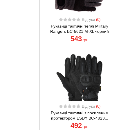
Відгуки
(0)
Рукавиці тактичні теплі Military
Rangers BC-5621 M-XL чорний
543
грн
Відгуки
(0)
Рукавиці тактичні з посиленим
протектором ESDY BC-4923...
492
грн