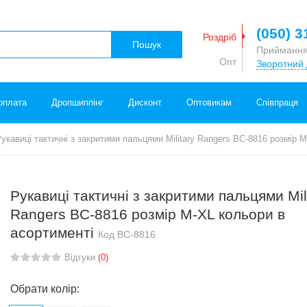
(050) 3
Роздріб
Пошук
Приймання
Опт
Зворотний 
оплата
Дропшиппінг
Дисконт
Оптовикам
Співпраця
укавиці тактичні з закритими пальцями Military Rangers BC-8816 розмір 
Рукавиці тактичні з закритими пальцями Mil
Rangers BC-8816 розмір M-XL кольори в
асортименті
Код
BC-8816
Відгуки
(0)
Обрати колір: