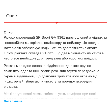
Опис
Опис
Рюкзак спортивний SP-Sport GA-9361 виготовлений з міцних та
зносостійких матеріалів: поліестеру та нейлону. Це поєднання
матеріалів забезпечує надійність та довговічність рюкзака.
Об'єм рюкзака складає 21 літр, що дає можливість вмістити в
нього все необхідне для тренувань або коротких поїздок.
Рюкзак має одне основне відділення, до якого зручно
помістити одяг та інші великі речі. Для взуття передбачено
окреме відділення, що дозволяє тримати його окремо від
інших речей, зберігаючи чистоту та порядок всередині
рюкзака.
М'які регульовані лямки забезпечують комфорт при носінні
рюкзака, навіть при повному завантаженні. Модель також
Детальніше
оснащена однією кишенею на блискавці, яка підходить для
зберігання дрібних предметів, таких як ключі, телефон або
Характеристики