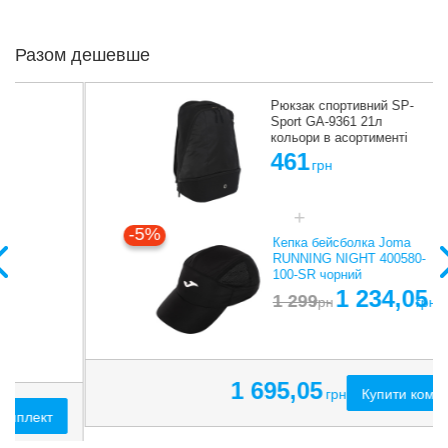
Разом дешевше
Рюкзак спортивний SP-
Sport GA-9361 21л
кольори в асортименті
461
грн
-5%
Кепка бейсболка Joma
RUNNING NIGHT 400580-
100-SR чорний
1 234,05
1 299
грн
грн
1 695,05
Купити комплект
грн