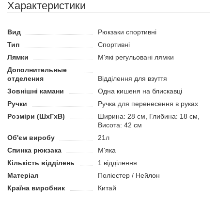
гаманець. Ручка для перенесення в руках додає зручності
використання рюкзака.
Спинка рюкзака виконана у м'якому виконанні, що забезпечує
Вид
Рюкзаки спортивні
додатковий комфорт під час тривалого носіння.
Тип
Спортивні
Призначення
Лямки
М'які регульовані лямки
Призначений для використання під час занять спортом,
Дополнительные
походів до тренажерного залу чи активного відпочинку. Він
отделения
Відділення для взуття
чудово підійде для перенесення спортивного одягу, взуття та
Зовнішні камани
Одна кишеня на блискавці
необхідних аксесуарів.
Ручки
Ручка для перенесення в руках
Переваги:
Розміри (ШхГхВ)
Ширина: 28 см, Глибина: 18 см,
Відрізняється легкою вагою, що полегшує її носіння навіть
Висота: 42 см
при повному завантаженні.
Об'єм виробу
21л
Розроблено з урахуванням зручності користувача,
Спинка рюкзака
М'яка
забезпечуючи рівномірний розподіл ваги для зниження
Кількість відділень
1 відділення
навантаження на спину та плечі.
Матеріал
Поліестер / Нейлон
Має сучасний спортивний дизайн, що підходить для різних
видів активності та стилів одягу.
Країна виробник
Китай