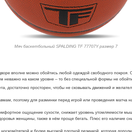
Мяч баскетбольный SPALDING TF 77707Y размер 7
дворе вполне можно обойтись любой одеждой свободного покроя. О
ём неважно на каком уровне – то без специальной формы не обойт
та, достаточно просторен, чтобы не сковывать движений и желатель
мам, поэтому для разминки перед игрой или проведения матча на
 комфортное ощущение сухости, снижает уровень утомляемости мыш
здоровья женщины, также в нём проще бегать. Плюс его наличие сн
оском/пяткой и более высокой плотной резинкой, которая дополни