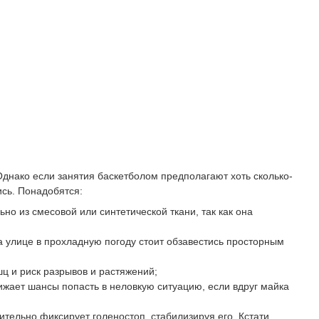
днако если занятия баскетболом предполагают хоть сколько-
ись. Понадобятся:
но из смесовой или синтетической ткани, так как она
 улице в прохладную погоду стоит обзавестись просторным
ц и риск разрывов и растяжений;
ижает шансы попасть в неловкую ситуацию, если вдруг майка
тельно фиксирует голеностоп, стабилизируя его. Кстати,