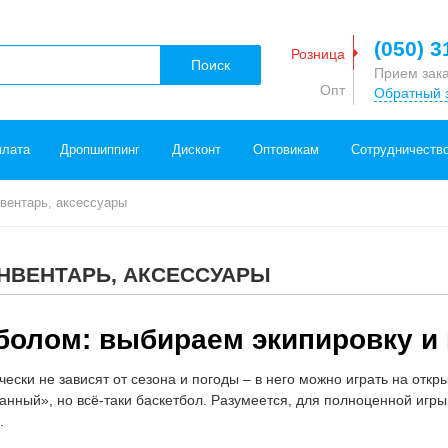
(050) 3
Розница
Поиск
Прием зак
Опт
Обратный 
плата
Дропшиппинг
Дисконт
Оптовикам
Сотрудничеств
нвентарь, аксессуары
ИНВЕНТАРЬ, АКСЕССУАРЫ
тболом: выбираем экипировку и
ески не зависят от сезона и погоды – в него можно играть на откр
анный», но всё-таки баскетбол. Разумеется, для полноценной игры
.