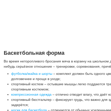
Баскетбольная форма
Во время неторопливого бросания мяча в корзину на школьном 
нибудь серьёзное отношение – тренировки, соревнования, прич
футболка/майка и шорты
– комплект должен быть одного цве
долговечнее и проще в уходе;
спортивный костюм – остывшие мышцы легко поддаются трав
спортивным костюмом;
компрессионная одежда
– отлично отводит влагу, что даёт
спортивный бюстгальтер – фиксирует грудь, что важно для 
задерётся;
носки для баскетбола
– отличаются от обычных усиленными н