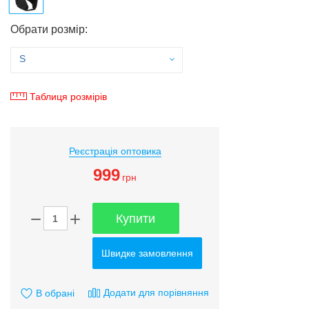
Обрати розмір:
S
Таблиця розмірів
Реєстрація оптовика
999
грн
Купити
Швидке замовлення
Додати для порівняння
В обрані