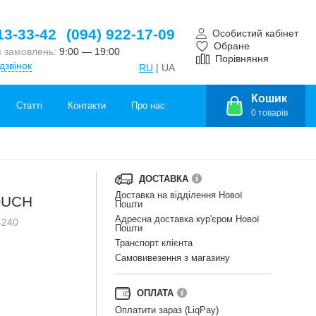
13-33-42
(094) 922-17-09
Особистий кабінет
Обране
 замовлень:
9:00 — 19:00
Порівняння
дзвінок
RU
| UA
Кошик
Статті
Контакти
Про нас
0
товарів
ДОСТАВКА
Доставка на відділення Нової
OUCH
Пошти
Адресна доставка кур'єром Нової
4240
Пошти
Транспорт клієнта
Самовивезення з магазину
ОПЛАТА
Оплатити зараз (LiqPay)