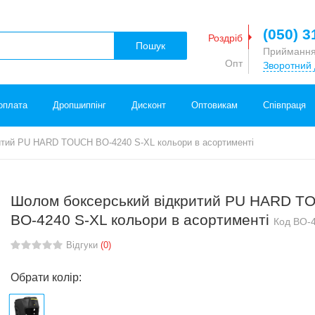
(050) 3
Роздріб
Пошук
Приймання
Опт
Зворотний 
оплата
Дропшиппінг
Дисконт
Оптовикам
Співпраця
итий PU HARD TOUCH BO-4240 S-XL кольори в асортименті
Шолом боксерський відкритий PU HARD T
BO-4240 S-XL кольори в асортименті
Код
BO-
Відгуки
(0)
Обрати колір: