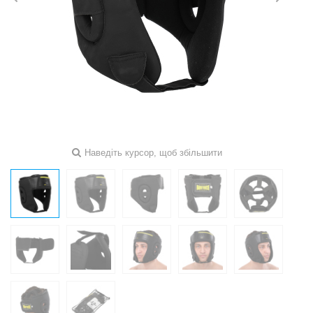
Наведіть курсор, щоб збільшити