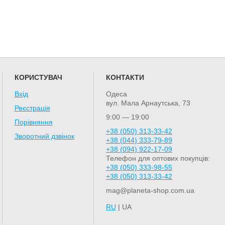
КОРИСТУВАЧ
КОНТАКТИ
Вхід
Одеса
вул. Мала Арнаутська, 73
Реєстрація
9:00 — 19:00
Порівняння
+38 (050) 313-33-42
Зворотний дзвінок
+38 (044) 333-79-89
+38 (094) 922-17-09
Телефон для оптових покупців:
+38 (050) 333-98-55
+38 (050) 313-33-42
mag@planeta-shop.com.ua
RU
| UA