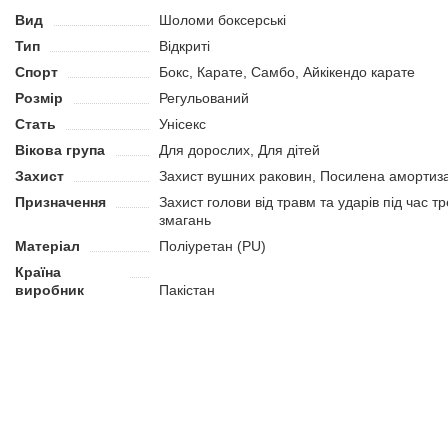
Форма нижнього зрізу дозволяє уникнути тиску на підборіддя та
Вид
Шоломи боксерські
сесій. Масивні бокові вставки додають чудову бічну амортизацію
Тип
Відкриті
працює у клінчі або активно використовує рух корпусу.
Спорт
Бокс, Карате, Самбо, Айкікендо карате
Бренд HARD TOUCH вже понад десять років спеціалізується на ро
Розмір
Регульований
спортсменами. Саме тому кожна деталь — від амортизації до фо
Стать
Унісекс
Наша думка
Вікова група
Для дорослих, Для дітей
Шолом HARD TOUCH BO-4240 — знахідка для бійців, які шукають у
Захист
Захист вушних раковин, Посилена амортиза
можливості налаштування посадки він забезпечить стабільну без
Призначення
Захист голови від травм та ударів під час т
Відмінний вибір для тих, хто вимагає від екіпірування максимуму.
змагань
Матеріал
Поліуретан (PU)
Країна
виробник
Пакістан