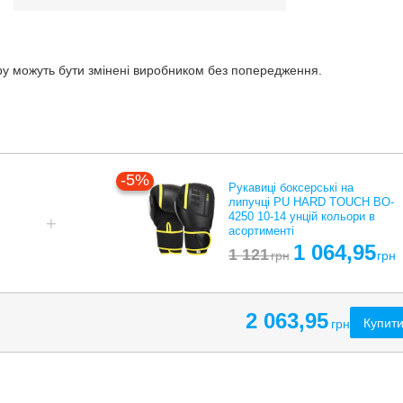
ару можуть бути змінені виробником без попередження.
-5%
Рукавиці боксерські на
липучці PU HARD TOUCH BO-
4250 10-14 унцій кольори в
асортименті
1 064,95
1 121
грн
грн
2 063,95
Купити
грн