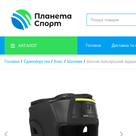
КАТАЛОГ
Головна
Доставка та 
Головна
Єдиноборства
Бокс
Шоломи
Шолом боксерський відкр