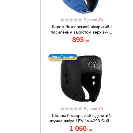
Відгуки
(0)
Шолом боксерський відкритий з
посиленим захистом верхівки...
893
грн
Українське
Відгуки
(0)
Шолом боксерський відкритий
штучна шкіра LEV LV-4293 S-XL...
1 050
грн