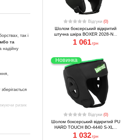
Відгуки
(0)
Шолом боксерський відкритий
штучна шкіра BOXER 2028-N...
рствах, так і
1 061
амбо та
грн
а надійну
Новинка
ання,
 зберігається
нижуючи ризик
х і ковзких
Відгуки
(0)
Шолом боксерський відкритий PU
HARD TOUCH BO-4440 S-XL...
абезпечує
1 032
грн