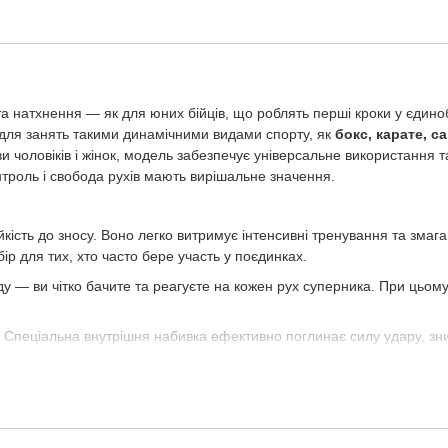
атхнення — як для юних бійців, що роблять перші кроки у єдинобо
ь для занять такими динамічними видами спорту, як
бокс, карате, с
ви чоловіків і жінок, модель забезпечує універсальне використання т
троль і свобода рухів мають вирішальне значення.
ійкість до зносу. Воно легко витримує інтенсивні тренування та змаг
ір для тих, хто часто бере участь у поєдинках.
 — ви чітко бачите та реагуєте на кожен рух суперника. При цьому
. Спеціальна внутрішня набивка ефективно поглинає силу удару, з
вушних раковин
допомагає уникнути неприємних наслідків від бічни
сальною за посадкою для дітей і дорослих. Точне налаштування з
є кожен поворот голови, немов створений саме для вас.