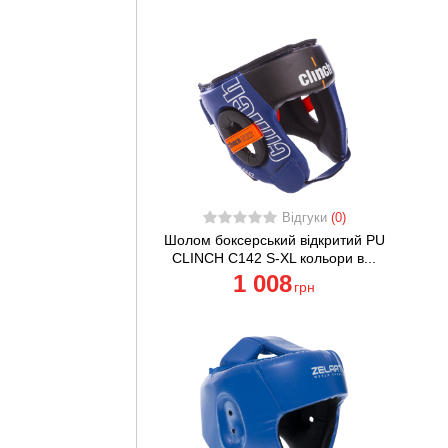
енувальних
ля тих, хто
ами та
.
м вставкам і
ання.
Відгуки
(0)
Шолом боксерський відкритий PU
CLINCH C142 S-XL кольори в...
1 008
грн