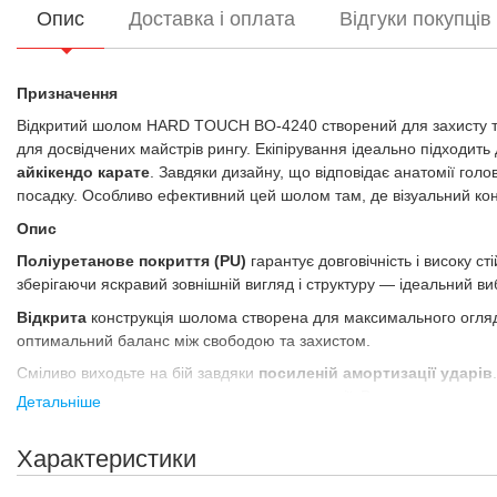
Опис
Доставка і оплата
Відгуки покупців
Призначення
Відкритий шолом HARD TOUCH BO-4240 створений для захисту та н
для досвідчених майстрів рингу. Екіпірування ідеально підходит
айкікендо карате
. Завдяки дизайну, що відповідає анатомії голо
посадку. Особливо ефективний цей шолом там, де візуальний кон
Опис
Поліуретанове покриття (PU)
гарантує довговічність і високу ст
зберігаючи яскравий зовнішній вигляд і структуру — ідеальний виб
Відкрита
конструкція шолома створена для максимального огляду
оптимальний баланс між свободою та захистом.
Сміливо виходьте на бій завдяки
посиленій амортизації ударів
травм і дозволяючи зосередитися на стратегії. Водночас
захист 
Детальніше
ударів — ваші вуха під надійним захистом!
Наявність регулювання розміру
робить модель BO-4240 універ
Характеристики
надійну фіксацію та запобігає зміщенню — шолом точно повторю