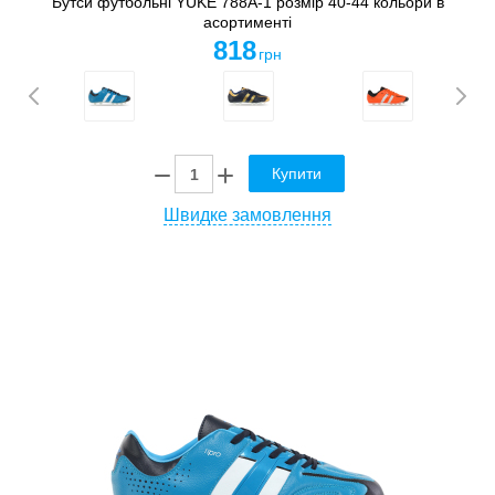
Бутси футбольні YUKE 788А-1 розмір 40-44 кольори в
асортименті
818
грн
Купити
Швидке замовлення