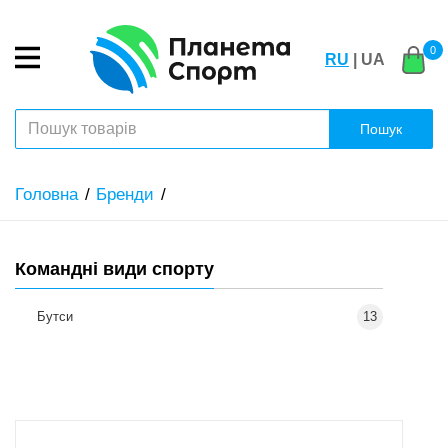
0
RU
| UA
Пошук
Головна
Бренди
Командні види спорту
Бутси
13