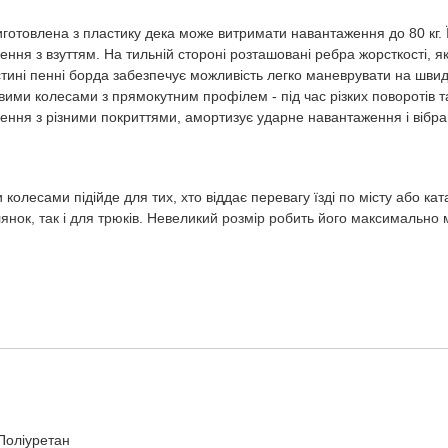
иготовлена з пластику дека може витримати навантаження до 80 кг. 
я з взуттям. На тильній стороні розташовані ребра жорсткості, як
астині пенні борда забезпечує можливість легко маневрувати на швидк
вими колесами з прямокутним профілем - під час різких поворотів т
ня з різними покриттями, амортизує ударне навантаження і вібрац
олесами підійде для тих, хто віддає перевагу їзді по місту або кат
улянок, так і для трюків. Невеликий розмір робить його максимальн
ршого борду.
 поверхні.
 Поліуретан