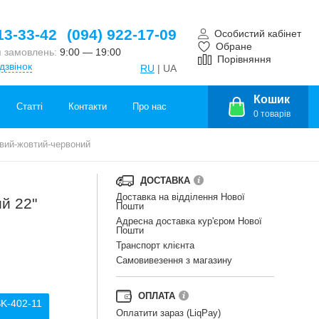
13-33-42
(094) 922-17-09
Особистий кабінет
Обране
 замовлень:
9:00 — 19:00
Порівняння
дзвінок
RU
| UA
Кошик
Статті
Контакти
Про нас
0
товарів
овий-жовтий-червоний
ДОСТАВКА
Доставка на відділення Нової
й 22"
Пошти
Адресна доставка кур'єром Нової
Пошти
Транспорт клієнта
Самовивезення з магазину
ОПЛАТА
SK-402-11
Оплатити зараз (LiqPay)