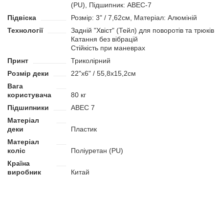
(PU), Підшипник: ABEC-7
Підвіска
Розмір: 3" / 7,62см, Матеріал: Алюміній
Технології
Задній "Хвіст" (Тейл) для поворотів та трюків
Катання без вібрацій
Стійкість при маневрах
Принт
Триколірний
Розмір деки
22"x6" / 55,8x15,2см
Вага
користувача
80 кг
Підшипники
ABEC 7
Матеріал
деки
Пластик
Матеріал
коліс
Поліуретан (PU)
Країна
виробник
Китай