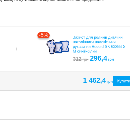
-5%
Захист для роликів дитячий
наколінники налокітники
рукавички Record SK-6328B S-
M синій-білий
296,4
312
грн
грн
1 462,4
Купити
грн