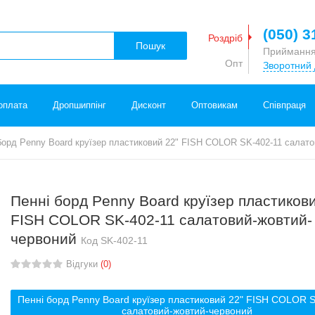
(050) 3
Роздріб
Пошук
Приймання
Опт
Зворотний 
оплата
Дропшиппінг
Дисконт
Оптовикам
Співпраця
борд Penny Board круїзер пластиковий 22" FISH COLOR SK-402-11 салат
Пенні борд Penny Board круїзер пластикови
FISH COLOR SK-402-11 салатовий-жовтий-
червоний
Код
SK-402-11
Відгуки
(0)
Пенні борд Penny Board круїзер пластиковий 22" FISH COLOR 
салатовий-жовтий-червоний