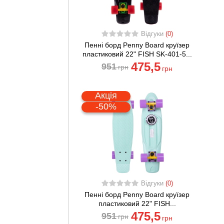
Відгуки
(0)
Пенні борд Penny Board круїзер
пластиковий 22" FISH SK-401-5...
475
,5
951
грн
грн
Акція
-50%
Відгуки
(0)
Пенні борд Penny Board круїзер
пластиковий 22" FISH...
475
,5
951
грн
грн