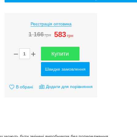
Реєстрація оптовика
583
1 166
грн
грн
Купити
Швидке замовлення
Додати для порівняння
В обрані
ару можуть бути змінені виробником без попередження.