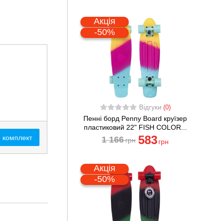
Акція
-50%
Відгуки
(0)
Пенні борд Penny Board круїзер
пластиковий 22" FISH COLOR...
583
 комплект
1 166
грн
грн
Акція
-50%