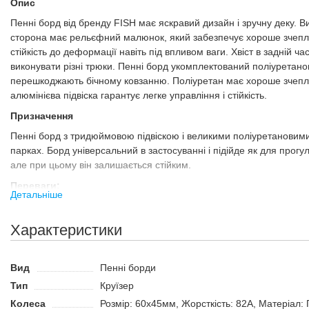
Опис
Пенні борд від бренду FISH має яскравий дизайн і зручну деку. В
сторона має рельєфний малюнок, який забезпечує хороше зчепленн
стійкість до деформації навіть під впливом ваги. Хвіст в задній ч
виконувати різні трюки. Пенні борд укомплектований поліуретано
перешкоджають бічному ковзанню. Поліуретан має хороше зчеплен
алюмінієва підвіска гарантує легке управління і стійкість.
Призначення
Пенні борд з тридюймовою підвіскою і великими поліуретановими к
парках. Борд універсальний в застосуванні і підійде як для прог
але при цьому він залишається стійким.
Переваги:
Детальніше
Завдяки високій стійкості можна використовувати в якості пе
Підходить для виконання трюків і прогулянкового катання.
Характеристики
Ноги на деці не ковзають завдяки рельєфному малюнку на її
Вид
Пенні борди
Тип
Круїзер
Колеса
Розмір: 60x45мм, Жорсткість: 82А, Матеріал: