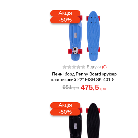
Акція
-50%
Відгуки
(0)
Пенні борд Penny Board круїзер
пластиковий 22" FISH SK-401-8...
475
,5
951
грн
грн
Акція
-50%