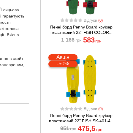
Її лицьова
і гарантують
Відгуки
(0)
ості і
Пенні борд Penny Board круїзер
акі колеса
пластиковий 22" FISH COLOR...
ії. Якісна
583
1 166
грн
грн
Акція
ання в скейт-
-50%
о маневреним,
Відгуки
(0)
Пенні борд Penny Board круїзер
пластиковий 22" FISH SK-401-4...
475
,5
951
грн
грн