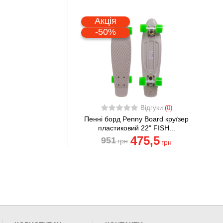
Акція
-50%
Відгуки
(0)
Пенні борд Penny Board круїзер
пластиковий 22" FISH...
475
,5
951
грн
грн