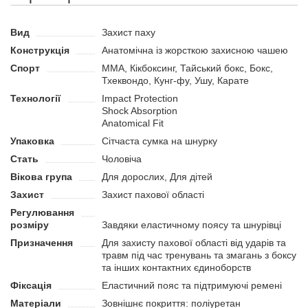
Паховий бандаж можна використовувати для занять боксом,
кікбоксингом або тайським боксом. Захисне спорядження
одягається під одяг і забезпечує надійний захист від ударів у
Вид
Захист паху
пахову ділянку. Під час тренувань і змагань такий захист є
Конструкція
Анатомічна із жорсткою захисною чашею
обов’язковим, оскільки дозволяє уникнути серйозних травм у
Спорт
MMA, Кікбоксинг, Тайський бокс, Бокс,
контактних видах спорту. Широкий вибір розмірів дозволяє
Тхеквондо, Кунг-фу, Ушу, Карате
використовувати захист не тільки дорослим, а й дітям.
Технології
Impact Protection
Переваги:
Shock Absorption
Anatomical Fit
Підходить для дорослих і дітей.
Упаковка
Сітчаста сумка на шнурку
Завдяки анатомічній конструкції та еластичним ременям
для фіксації він зручно сидить на тілі.
Стать
Чоловіча
Надійно захищає від ударів завдяки мушлі та
Вікова група
Для дорослих, Для дітей
амортизуючому наповнювачу.
Захист
Захист пахової області
Регулювання
розміру
Завдяки еластичному поясу та шнурівці
Призначення
Для захисту пахової області від ударів та
травм під час тренувань та змагань з боксу
та інших контактних єдиноборств
Фіксація
Еластичний пояс та підтримуючі ремені
Матеріали
Зовнішнє покриття: поліуретан