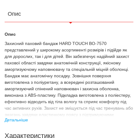
Опис
Опис
Захисний паховий бандаж HARD TOUCH BO-7570
представлений у широкому асортименті розмірів і підійде як
для дорослих, так і для дітей. Він забезпечує надійний захист
пахової області завдяки анатомічній конструкції, якісному
амортизуючому наповнювачу та спеціальній міцній оболонці.
Бандаж має анатомічну посадку. Зовнішня поверхня
виготовлена з поліуретану, а всередині розташований
амортизуючий спінений наповнювач і захисна оболонка,
виконана з ABS-пластику. Підкладка виготовлена з поліестеру,
ефективно відводить від тіла вологу та сприяє комфорту під
час активних рухів. Захист не зміщується під час тренувань або
змагань завдяки еластичному поясу з підтримуючими
Детальніше
ременями.
Призначення
Характеристики