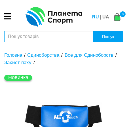
0
RU
| UA
Пошук
Головна
Єдиноборства
Все для Єдиноборств
Захист паху
Новинка